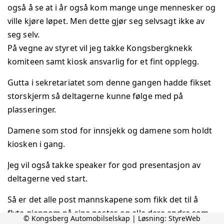
også å se at i år også kom mange unge mennesker og
ville kjøre løpet. Men dette gjør seg selvsagt ikke av
seg selv.
På vegne av styret vil jeg takke Kongsbergknekk
komiteen samt kiosk ansvarlig for et fint opplegg.
Gutta i sekretariatet som denne gangen hadde fikset
storskjerm så deltagerne kunne følge med på
plasseringer.
Damene som stod for innsjekk og damene som holdt
kiosken i gang.
Jeg vil også takke speaker for god presentasjon av
deltagerne ved start.
Så er det alle post mannskapene som fikk det til å
flyte gjennom på sine poster, og alle dere andre som
© Kongsberg Automobilselskap | Løsning:
StyreWeb