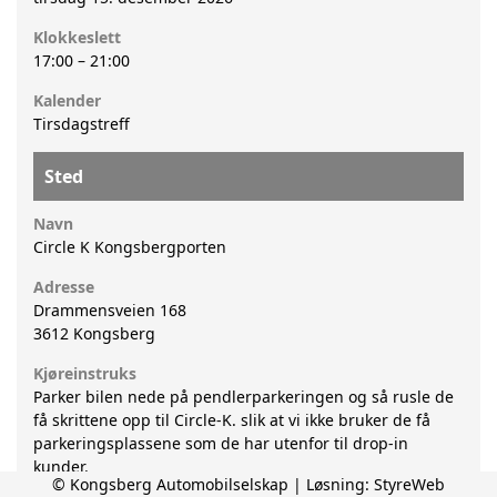
Klokkeslett
17:00
–
21:00
Kalender
Tirsdagstreff
Sted
Navn
Circle K Kongsbergporten
Adresse
Drammensveien 168
3612
Kongsberg
Kjøreinstruks
Parker bilen nede på pendlerparkeringen og så rusle de
få skrittene opp til Circle-K. slik at vi ikke bruker de få
parkeringsplassene som de har utenfor til drop-in
kunder.
© Kongsberg Automobilselskap | Løsning:
StyreWeb