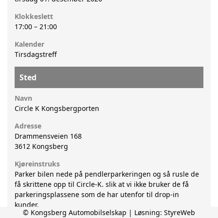
Klokkeslett
17:00
–
21:00
Kalender
Tirsdagstreff
Sted
Navn
Circle K Kongsbergporten
Adresse
Drammensveien 168
3612
Kongsberg
Kjøreinstruks
Parker bilen nede på pendlerparkeringen og så rusle de
få skrittene opp til Circle-K. slik at vi ikke bruker de få
parkeringsplassene som de har utenfor til drop-in
kunder.
© Kongsberg Automobilselskap | Løsning:
StyreWeb