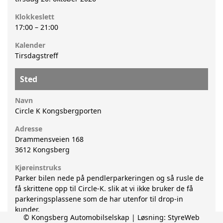
Klokkeslett
17:00
–
21:00
Kalender
Tirsdagstreff
Sted
Navn
Circle K Kongsbergporten
Adresse
Drammensveien 168
3612
Kongsberg
Kjøreinstruks
Parker bilen nede på pendlerparkeringen og så rusle de
få skrittene opp til Circle-K. slik at vi ikke bruker de få
parkeringsplassene som de har utenfor til drop-in
kunder.
© Kongsberg Automobilselskap | Løsning:
StyreWeb