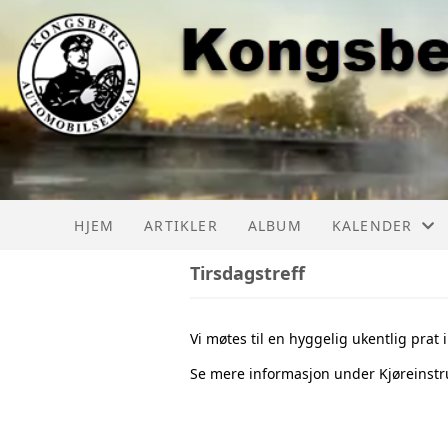
HJEM
ARTIKLER
ALBUM
KALENDER
Tirsdagstreff
KAS AKTIVITET
KAS AKTIVITE
Vi møtes til en hyggelig ukentlig prat 
Se mere informasjon under Kjøreinstru
LMK AKTIVITE
BILTREFF NOR