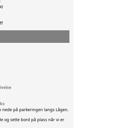
t
00
ERGKNEKKEN HISTORIE
ff
ivelse
uks
en nede på parkeringen langs Lågen.
e og sette bord på plass når vi er