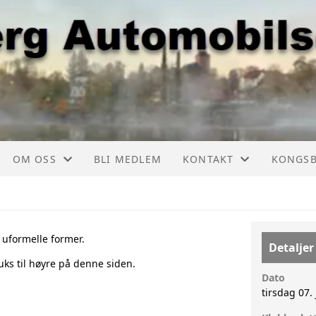
OM OSS
BLI MEDLEM
KONTAKT
KONGS
ER, LISTE
FORMÅL
KONTAKT
KONGSB
TSKALENDER
AUTOMOBIL CHAUFFØREN
TURKOMITEE
KONGSB
i uformelle former.
Detaljer
ks til høyre på denne siden.
TSKALENDER
AKTIVITETER
KONGSBERGKNEKKEN
KONGSB
Dato
tirsdag 07. 
GE
OM NAVNET
ÅRSSKRIFT
KONGSB