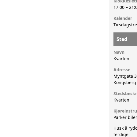
Klokkeslet
17:00
–
21:
VEDTEKTER
STYRET
KONGSB
Kalender
Tirsdagstre
HISTORIE
Sted
Navn
Kvarten
Adresse
Myntgata 3
Kongsberg
Stedsbeskr
Kvarten
Kjøreinstr
Parker bil
Husk å rydd
ferdige.