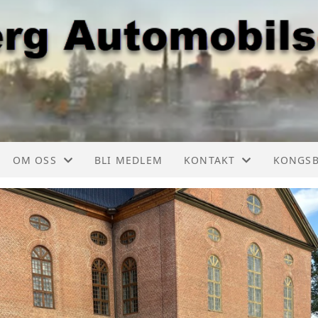
OM OSS
BLI MEDLEM
KONTAKT
KONGS
ER, LISTE
FORMÅL
KONTAKT
KONGSB
TSKALENDER
AUTOMOBIL CHAUFFØREN
TURKOMITEE
KONGSB
TSKALENDER
AKTIVITETER
KONGSBERGKNEKKEN
KONGSB
GE
OM NAVNET
ÅRSSKRIFT
KONGSB