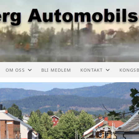
OM OSS
BLI MEDLEM
KONTAKT
KONGS
ER, LISTE
FORMÅL
KONTAKT
KONGSB
TSKALENDER
AUTOMOBIL CHAUFFØREN
TURKOMITEE
KONGSB
TSKALENDER
AKTIVITETER
KONGSBERGKNEKKEN
KONGSB
GE
OM NAVNET
ÅRSSKRIFT
KONGSB