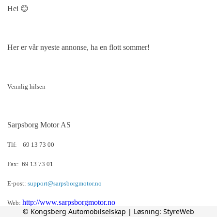
Hei
😊
Her er vår nyeste annonse, ha en flott sommer!
Vennlig hilsen
Sarpsborg Motor AS
Tlf: 69 13 73 00
Fax: 69 13 73 01
E-post:
support@sarpsborgmotor.no
http://www.sarpsborgmotor.no
Web:
© Kongsberg Automobilselskap | Løsning:
StyreWeb