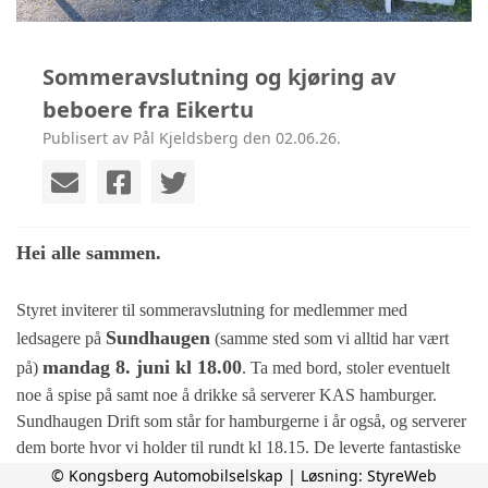
Sommeravslutning og kjøring av
beboere fra Eikertu
Publisert av Pål Kjeldsberg den 02.06.26.
Hei alle sammen.
Styret inviterer til sommeravslutning for medlemmer med
Sundhaugen
ledsagere på
(samme sted som vi alltid har vært
mandag 8. juni kl 18.00
på)
. Ta med bord, stoler eventuelt
noe å spise på samt noe å drikke så serverer KAS hamburger.
Sundhaugen Drift som står for hamburgerne i år også, og serverer
dem borte hvor vi holder til rundt kl 18.15. De leverte fantastiske
hamburgere i fjor, men da ble det inne.
© Kongsberg Automobilselskap | Løsning:
StyreWeb