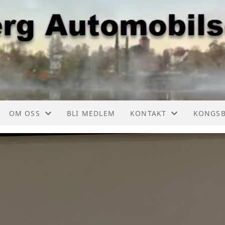
OM OSS
BLI MEDLEM
KONTAKT
KONGS
ER, LISTE
FORMÅL
KONTAKT
KONGSB
TSKALENDER
AUTOMOBIL CHAUFFØREN
TURKOMITEE
KONGSB
TSKALENDER
AKTIVITETER
KONGSBERGKNEKKEN
KONGSB
GE
OM NAVNET
ÅRSSKRIFT
KONGSB