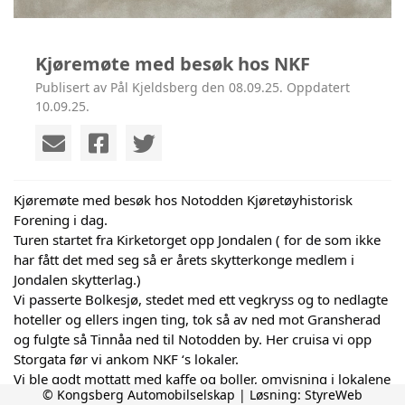
Kjøremøte med besøk hos NKF
Publisert av Pål Kjeldsberg den 08.09.25. Oppdatert
10.09.25.
Kjøremøte med besøk hos Notodden Kjøretøyhistorisk
Forening i dag.
Turen startet fra Kirketorget opp Jondalen ( for de som ikke
har fått det med seg så er årets skytterkonge medlem i
Jondalen skytterlag.)
Vi passerte Bolkesjø, stedet med ett vegkryss og to nedlagte
hoteller og ellers ingen ting, tok så av ned mot Gransherad
og fulgte så Tinnåa ned til Notodden by. Her cruisa vi opp
Storgata før vi ankom NKF ‘s lokaler.
Vi ble godt mottatt med kaffe og boller, omvisning i
lokalene
© Kongsberg Automobilselskap | Løsning:
StyreWeb
og fin orientering av Oddvar Kollsete om klubben og deres