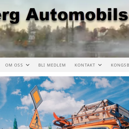
OM OSS
BLI MEDLEM
KONTAKT
KONGS
ER, LISTE
FORMÅL
KONTAKT
KONGSB
TSKALENDER
AUTOMOBIL CHAUFFØREN
TURKOMITEE
KONGSB
TSKALENDER
AKTIVITETER
KONGSBERGKNEKKEN
KONGSB
GE
OM NAVNET
ÅRSSKRIFT
KONGSB