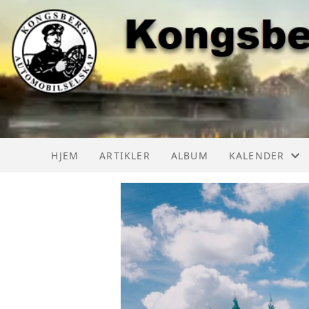
HJEM
ARTIKLER
ALBUM
KALENDER
KAS AKTIVITET
KAS AKTIVITE
LMK AKTIVITE
BILTREFF NOR