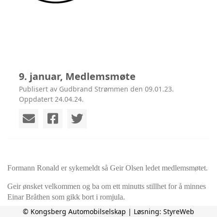
9. januar, Medlemsmøte
Publisert av Gudbrand Strømmen den 09.01.23.
Oppdatert 24.04.24.
Formann Ronald er sykemeldt så Geir Olsen ledet medlemsmøtet.
Geir ønsket velkommen og ba om ett minutts stillhet for å minnes
Einar Bråthen som gikk bort i romjula.
© Kongsberg Automobilselskap | Løsning:
StyreWeb
Så var det Helge Stikbakke fra Relektra som kåserte om deres