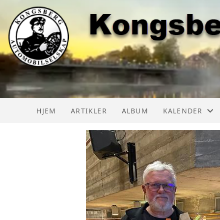
HJEM
ARTIKLER
ALBUM
KALENDER
KAS AKTIVITET
KAS AKTIVITE
LMK AKTIVITE
BILTREFF NOR